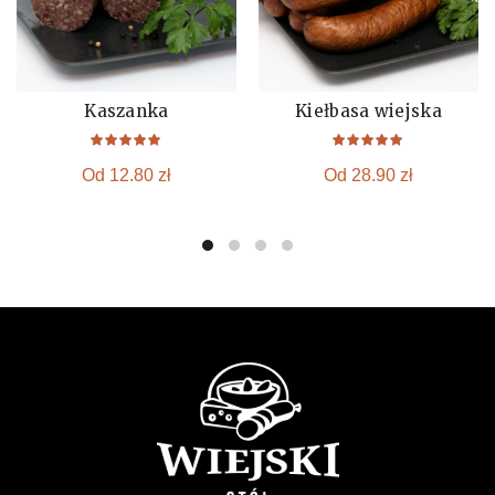
Kaszanka
Kiełbasa wiejska
KUP
KUP
Od
12.80
zł
Od
28.90
zł