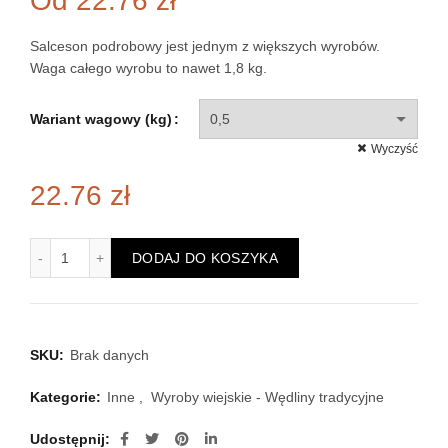
Od
22.76
zł
Salceson podrobowy jest jednym z większych wyrobów.
Waga całego wyrobu to nawet 1,8 kg.
Wariant wagowy (kg)
Wyczyść
22.76
zł
ilość Salceson wiejski (podrobowy)
DODAJ DO KOSZYKA
SKU:
Brak danych
Kategorie:
Inne
,
Wyroby wiejskie - Wędliny tradycyjne
Udostępnij