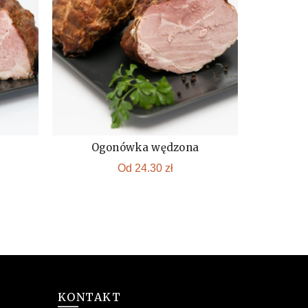
Ogonówka wędzona
Schab 
KUP
Od
24.30
zł
KONTAKT