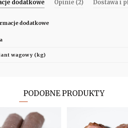
acje dodatkowe
Opinie (2)
Dostawa i p
ormacje dodatkowe
a
iant wagowy (kg)
PODOBNE PRODUKTY