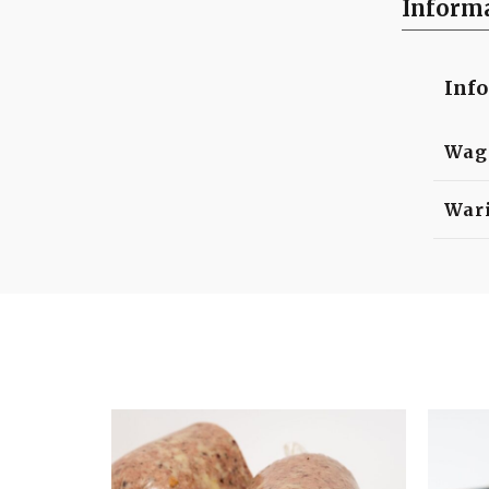
Inform
Inf
Wag
War