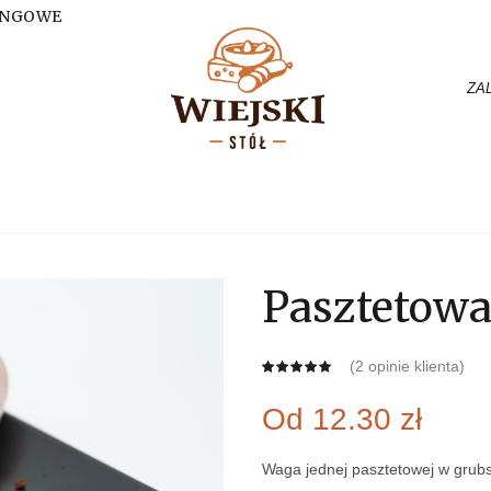
RINGOWE
ZA
Pasztetow
(
2
opinie klienta)
Od
12.30
zł
Waga jednej pasztetowej w grubsz