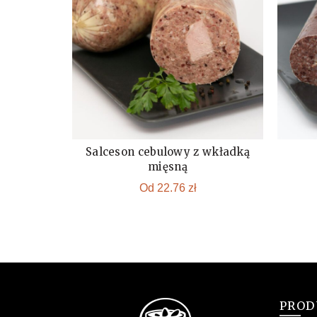
Salceson cebulowy z wkładką
KUP
mięsną
Od
22.76
zł
PROD