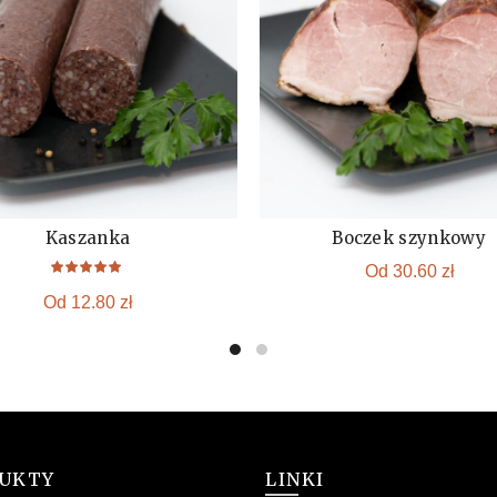
Kaszanka
Boczek szynkowy
KUP
KUP
Od
30.60
zł
Od
12.80
zł
UKTY
LINKI