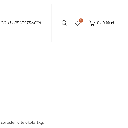
0
0
/
0.00
zł
LOGUJ / REJESTRACJA
a
ej osłonie to około 1kg.